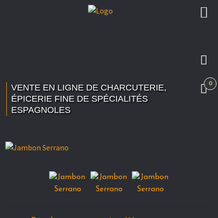
Aller
Aller
à
au
la
contenu
navigation
0
VENTE EN LIGNE DE CHARCUTERIE,
ÉPICERIE FINE DE SPÉCIALITÉS
ESPAGNOLES