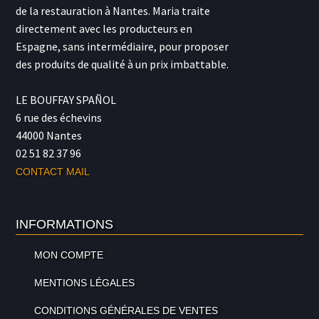
de la restauration à Nantes. Maria traite
produit
produit
prod
directement avec les producteurs en
Espagne, sans intermédiaire, pour proposer
des produits de qualité à un prix imbattable.
LE BOUFFAY SPAÑOL
6 rue des échevins
44000 Nantes
02 51 82 37 96
CONTACT MAIL
INFORMATIONS
MON COMPTE
MENTIONS LÉGALES
CONDITIONS GÉNÉRALES DE VENTES