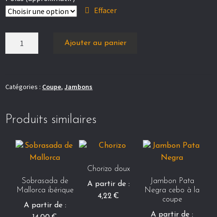
Effacer
quantité
Ajouter au panier
de
Jambon
Serrano
à
Catégories :
Coupe
,
Jambons
la
coupe
Produits similaires
Chorizo doux
Sobrasada de
Jambon Pata
A partir de :
Mallorca ibérique
Negra cebo à la
4,22
€
coupe
A partir de :
A partir de :