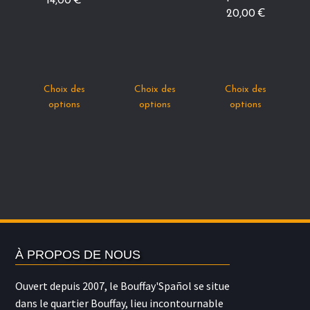
14,00
€
20,00
€
Ce
Ce
Ce
Choix des
Choix des
Choix des
produit
produit
prod
options
options
options
a
a
a
plusieurs
plusieurs
plus
variations.
variations.
vari
Les
Les
Les
options
options
opti
peuvent
peuvent
peu
être
être
être
choisies
choisies
choi
À PROPOS DE NOUS
sur
sur
sur
la
la
la
Ouvert depuis 2007, le Bouffay'Spañol se situe
page
page
pag
dans le quartier Bouffay, lieu incontournable
du
du
du