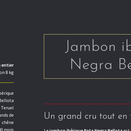
Jambon ib
Negra Be
entier
on 8 kg
bérique
Bellota
Teruel
Un grand cru tout en 
ands de
chêne
40 mois
Le
jambon ibérique Pata Negra Bellota
est 