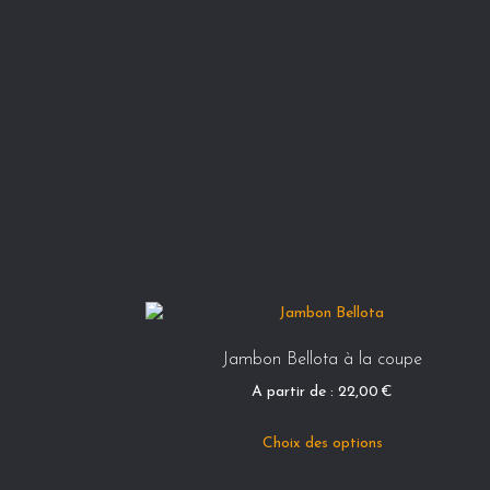
Jambon Bellota à la coupe
A partir de :
22,00
€
Ce
Choix des options
produit
a