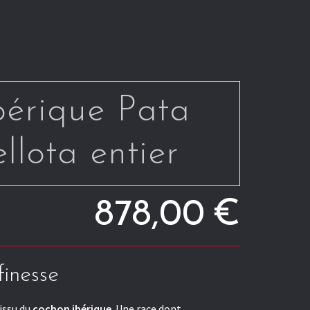
érique Pata
llota entier
878,00
€
finesse
issu du
cochon ibérique
. Une race dont