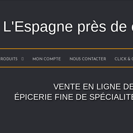
L'Espagne près de
PRODUITS
MON COMPTE
NOUS CONTACTER
CLICK &
Aller
Aller
à
au
la
contenu
navigation
VENTE EN LIGNE D
ÉPICERIE FINE DE SPÉCIALI