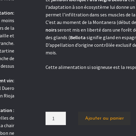
l’adaptation à son écosystème lui donne un
tation:
permet l’infiltration dans ses muscles de la
u moins
C’est au moment de la Montanera (début de l’
rs de la
noirs
seront mis en liberté dans une forêt d
ille et
des glands (
Bellota
signifie gland en espagn
tranche.
D’appellation d’origine contrôlée exclusif de
 tartine
mois.
nche de
 dessus
Cette alimentation si soigneuse est la respo
t vin:
l Duero
n Rioja
ation :
quantité
lles de
Ajouter au panier
de
la chair
Jambon
mbon ne