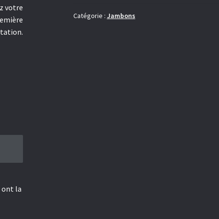
ibérique
z votre
Pata
Catégorie :
Jambons
remière
Negra
tation.
Bellota
entier
 ont la