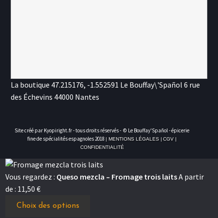
La boutique
47.215176
,
-1.552591
Le Bouffay\'Spañol 6 rue
des Échevins 44000 Nantes
Site créé par Kyopiright.fr - tous droits réservés -
© Le Bouffay'Spañol - épicerie
fine de spécialités espagnoles 2018
| MENTIONS LÉGALES |
CGV |
CONFIDENTIALITÉ
Vous regardez :
Queso mezcla – Fromage trois laits
A partir
de :
11,50
€
Choix des options