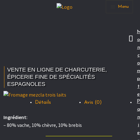
Aller
Aller
Menu
à
au
la
contenu
Accueil
navigation
o
Notre actu
n
c
La boutique
o
VENTE EN LIGNE DE CHARCUTERIE,
Nos produits
ÉPICERIE FINE DE SPÉCIALITÉS
p
ESPAGNOLES
t
Mon Compte
e
P
Détails
Avis (0)
Nous contacter
a
Ingrédient:
n
– 80% vache, 10% chèvre, 10% brebis
i
Vous êtes un professionnel ?
e