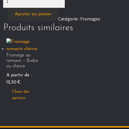
de
Queso
Ajouter au panier
Catégorie :
Fromages
mezcla
Produits similaires
–
Fromage
trois
laits
Fromage au
romarin – Brebis
ou chèvre
A partir de :
12,50
€
Ce
Choix des
produit
options
a
plusieurs
variations.
Les