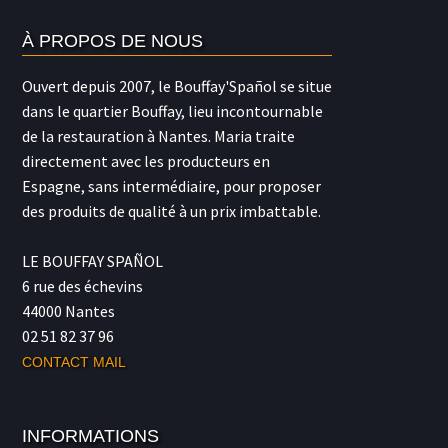
options
peuvent
À PROPOS DE NOUS
être
Ouvert depuis 2007, le Bouffay'Spañol se situe
choisies
dans le quartier Bouffay, lieu incontournable
sur
de la restauration à Nantes. Maria traite
la
directement avec les producteurs en
page
Espagne, sans intermédiaire, pour proposer
du
des produits de qualité à un prix imbattable.
produit
LE BOUFFAY SPAÑOL
6 rue des échevins
44000 Nantes
02 51 82 37 96
CONTACT MAIL
INFORMATIONS