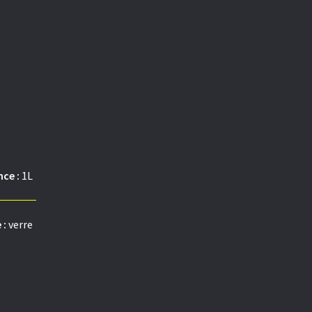
ce :
1L
 :
verre