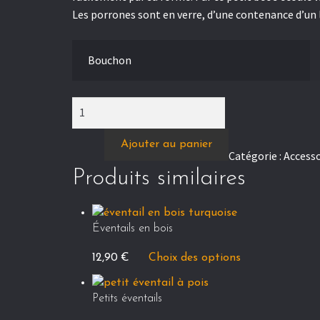
Les porrones sont en verre, d’une contenance d’un li
Bouchon
quantité
de
Porron
Ajouter au panier
Catégorie :
Accesso
en
Produits similaires
verre
Éventails en bois
Ce
12,90
€
Choix des options
produit
a
Petits éventails
plusieurs
Ce