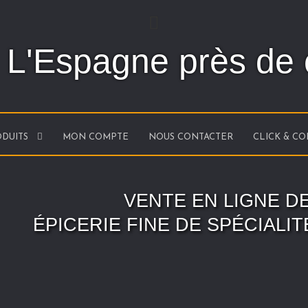
L'Espagne près de
DUITS
MON COMPTE
NOUS CONTACTER
CLICK & C
Aller
Aller
à
au
la
contenu
navigation
VENTE EN LIGNE D
ÉPICERIE FINE DE SPÉCIALI