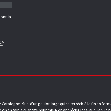
 ont la
e
e Catalogne. Muni d’un goulot large qui se rétrécie à la fin en for
 vin en faible quantité pour mieux en apprécier la saveur. Tenu à bou