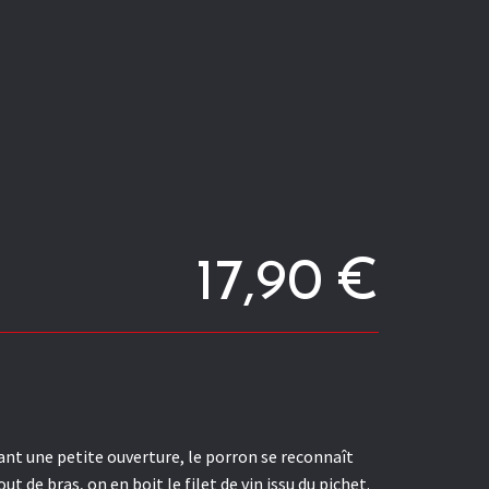
17,90
€
mant une petite ouverture, le porron se reconnaît
t de bras, on en boit le filet de vin issu du pichet.